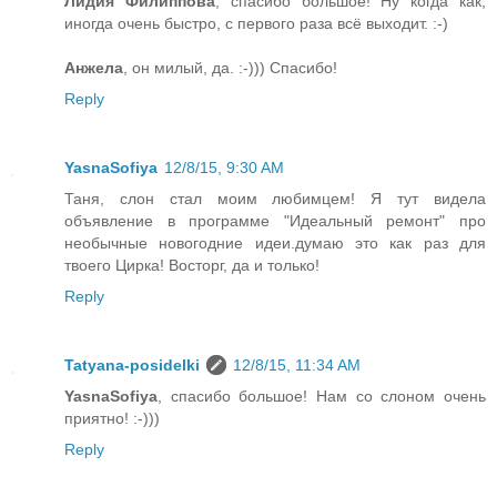
Лидия Филиппова
, спасибо большое! Ну когда как,
иногда очень быстро, с первого раза всё выходит. :-)
Анжела
, он милый, да. :-))) Спасибо!
Reply
YasnaSofiya
12/8/15, 9:30 AM
Таня, слон стал моим любимцем! Я тут видела
объявление в программе "Идеальный ремонт" про
необычные новогодние идеи.думаю это как раз для
твоего Цирка! Восторг, да и только!
Reply
Tatyana-posidelki
12/8/15, 11:34 AM
YasnaSofiya
, спасибо большое! Нам со слоном очень
приятно! :-)))
Reply