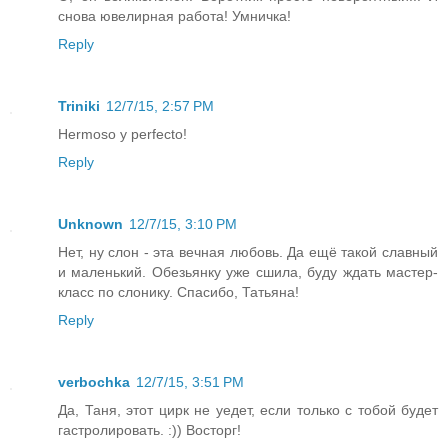
снова ювелирная работа! Умничка!
Reply
Triniki
12/7/15, 2:57 PM
Hermoso y perfecto!
Reply
Unknown
12/7/15, 3:10 PM
Нет, ну слон - эта вечная любовь. Да ещё такой славный
и маленький. Обезьянку уже сшила, буду ждать мастер-
класс по слонику. Спасибо, Татьяна!
Reply
verbochka
12/7/15, 3:51 PM
Да, Таня, этот цирк не уедет, если только с тобой будет
гастролировать. :)) Восторг!