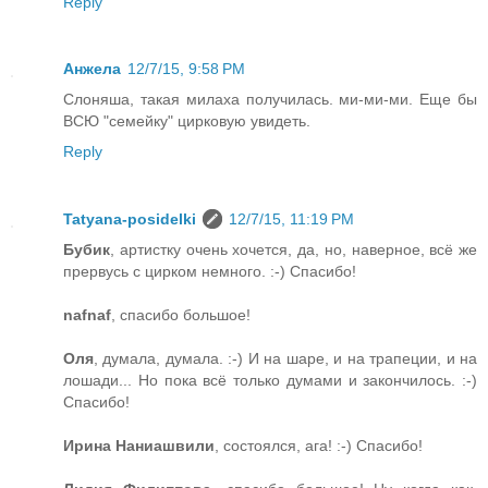
Reply
Анжела
12/7/15, 9:58 PM
Слоняша, такая милаха получилась. ми-ми-ми. Еще бы
ВСЮ "семейку" цирковую увидеть.
Reply
Tatyana-posidelki
12/7/15, 11:19 PM
Бубик
, артистку очень хочется, да, но, наверное, всё же
прервусь с цирком немного. :-) Спасибо!
nafnaf
, спасибо большое!
Оля
, думала, думала. :-) И на шаре, и на трапеции, и на
лошади... Но пока всё только думами и закончилось. :-)
Спасибо!
Ирина Наниашвили
, состоялся, ага! :-) Спасибо!