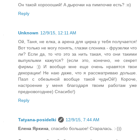
Он такой хороооший! А дырочки на пимпочке есть? :о)
Reply
Unknown
12/9/15, 12:11 AM
Ой, Таня, не елка, а арена для цирка у тебя получается!
Вот только не могу понять, глазки слоника - фрузелки что
ли? Если да, то что это за нить такая, что они такими
выпуклыми кажутся? (если это, конечно, не секрет
фирмы :)) И вообще мне еще очень нравятся твои
декорации! Не наю даже, что я рассматриваю дольше.
Пазл с обезьяной вообще такой чуднОй!) Короче,
настроение у меня благодаря твоим работам уже
предновогоднее) Спасибо!)
Reply
Tatyana-posidelki
12/9/15, 7:44 AM
Елена Яркина
, спасибо большое! Старалась. :-)))