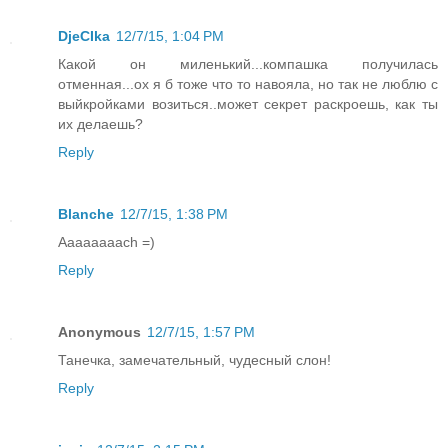
DjeCIka
12/7/15, 1:04 PM
Какой он миленький...компашка получилась
отменная...ох я б тоже что то навояла, но так не люблю с
выйкройками возиться..может секрет раскроешь, как ты
их делаешь?
Reply
Blanche
12/7/15, 1:38 PM
Aaaaaaaach =)
Reply
Anonymous
12/7/15, 1:57 PM
Танечка, замечательный, чудесный слон!
Reply