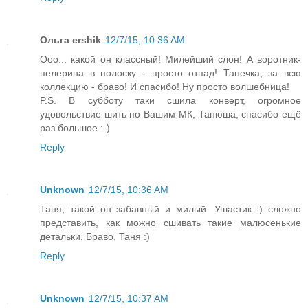
Ольга ershik
12/7/15, 10:36 AM
Ооо... какой он классный! Милейший слон! А воротник-
пелерина в полоску - просто отпад! Танечка, за всю
коллекцию - браво! И спасибо! Ну просто волшебница!
P.S. В субботу таки сшила конверт, огромное
удовольствие шить по Вашим МК, Танюша, спасибо ещё
раз большое :-)
Reply
Unknown
12/7/15, 10:36 AM
Таня, такой он забавный и милый. Ушастик :) сложно
представить, как можно сшивать такие малюсенькие
детальки. Браво, Таня :)
Reply
Unknown
12/7/15, 10:37 AM