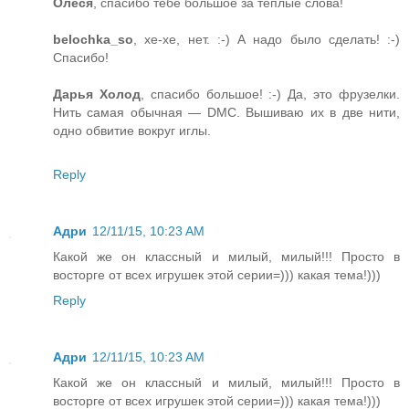
Олеся
, спасибо тебе большое за тёплые слова!
belochka_so
, хе-хе, нет. :-) А надо было сделать! :-)
Спасибо!
Дарья Холод
, спасибо большое! :-) Да, это фрузелки.
Нить самая обычная — DMC. Вышиваю их в две нити,
одно обвитие вокруг иглы.
Reply
Адри
12/11/15, 10:23 AM
Какой же он классный и милый, милый!!! Просто в
восторге от всех игрушек этой серии=))) какая тема!)))
Reply
Адри
12/11/15, 10:23 AM
Какой же он классный и милый, милый!!! Просто в
восторге от всех игрушек этой серии=))) какая тема!)))