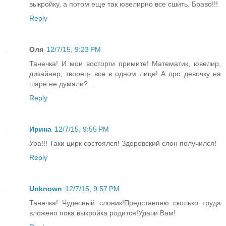
выкройку, а потом еще так ювелирно все сшить. Браво!!!
Reply
Оля
12/7/15, 9:23 PM
Танечка! И мои восторги примите! Математик, ювелир,
дизайнер, творец- все в одном лице! А про девочку на
шаре не думали?...
Reply
Ирина
12/7/15, 9:55 PM
Ура!!! Таки цирк состоялся! Здоровский слон получился!
Reply
Unknown
12/7/15, 9:57 PM
Танечка! Чудесный слоник!Представляю сколько труда
вложено пока выкройка родится!Удачи Вам!