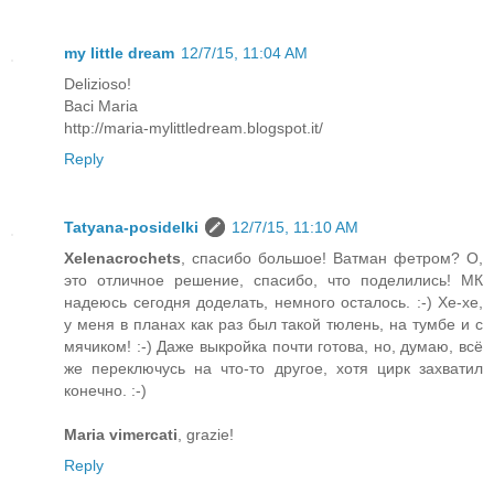
my little dream
12/7/15, 11:04 AM
Delizioso!
Baci Maria
http://maria-mylittledream.blogspot.it/
Reply
Tatyana-posidelki
12/7/15, 11:10 AM
Xelenacrochets
, спасибо большое! Ватман фетром? О,
это отличное решение, спасибо, что поделились! МК
надеюсь сегодня доделать, немного осталось. :-) Хе-хе,
у меня в планах как раз был такой тюлень, на тумбе и с
мячиком! :-) Даже выкройка почти готова, но, думаю, всё
же переключусь на что-то другое, хотя цирк захватил
конечно. :-)
Maria vimercati
, grazie!
Reply