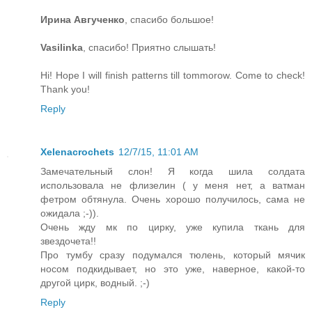
Ирина Авгученко
, спасибо большое!
Vasilinka
, спасибо! Приятно слышать!
Hi! Hope I will finish patterns till tommorow. Come to check!
Thank you!
Reply
Xelenacrochets
12/7/15, 11:01 AM
Замечательный слон! Я когда шила солдата
использовала не флизелин ( у меня нет, а ватман
фетром обтянула. Очень хорошо получилось, сама не
ожидала ;-)).
Очень жду мк по цирку, уже купила ткань для
звездочета!!
Про тумбу сразу подумался тюлень, который мячик
носом подкидывает, но это уже, наверное, какой-то
другой цирк, водный. ;-)
Reply