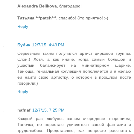
Alexandra Belikova
, благодарю!
Татьяна ***patch***
, спасибо! Это приятно! :-)
Reply
Бубик
12/7/15, 4:43 PM
Серьёзным таким получился артист цирковой труппы,
Слон:) Хотя, а как иначе, когда самый большой и
ушастый балансирует на миниатюрном шарике.
Танюша, гениальная коллекция пополняется и я желаю
ей найти свою артистку, о которой в прошлом посте
говорили:)
Reply
nafnaf
12/7/15, 7:25 PM
Каждый раз, любуясь вашим очередным творением,
Танечка, не перестаю удивляться вашей фантазии и
трудолюбию. Представляю, как непросто рассчитать