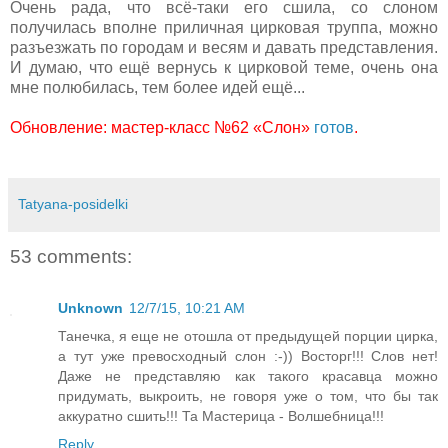
Очень рада, что всё-таки его сшила, со слоном
получилась вполне приличная цирковая труппа, можно
разъезжать по городам и весям и давать представления.
И думаю, что ещё вернусь к цирковой теме, очень она
мне полюбилась, тем более идей ещё...
Обновление: мастер-класс №62 «Слон»
готов
.
Tatyana-posidelki
53 comments:
Unknown
12/7/15, 10:21 AM
Танечка, я еще не отошла от предыдущей порции цирка,
а тут уже превосходный слон :-)) Восторг!!! Слов нет!
Даже не представляю как такого красавца можно
придумать, выкроить, не говоря уже о том, что бы так
аккуратно сшить!!! Та Мастерица - Волшебница!!!
Reply