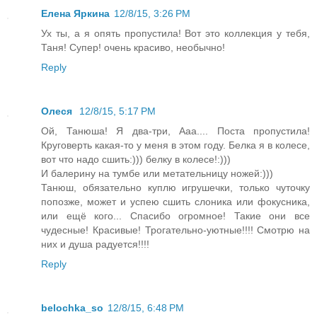
Елена Яркина
12/8/15, 3:26 PM
Ух ты, а я опять пропустила! Вот это коллекция у тебя,
Таня! Супер! очень красиво, необычно!
Reply
Олеся
12/8/15, 5:17 PM
Ой, Танюша! Я два-три, Ааа.... Поста пропустила!
Круговерть какая-то у меня в этом году. Белка я в колесе,
вот что надо сшить:))) белку в колесе!:)))
И балерину на тумбе или метательницу ножей:)))
Танюш, обязательно куплю игрушечки, только чуточку
попозже, может и успею сшить слоника или фокусника,
или ещё кого... Спасибо огромное! Такие они все
чудесные! Красивые! Трогательно-уютные!!!! Смотрю на
них и душа радуется!!!!
Reply
belochka_so
12/8/15, 6:48 PM