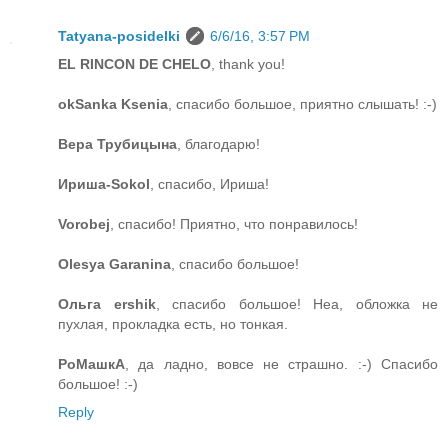
Tatyana-posidelki
6/6/16, 3:57 PM
EL RINCON DE CHELO
, thank you!
okSanka Ksenia
, спасибо большое, приятно слышать! :-)
Вера Трубицына
, благодарю!
Ириша-Sokol
, спасибо, Ириша!
Vorobej
, спасибо! Приятно, что понравилось!
Olesya Garanina
, спасибо большое!
Ольга ershik
, спасибо большое! Неа, обложка не
пухлая, прокладка есть, но тонкая.
РоМашкА
, да ладно, вовсе не страшно. :-) Спасибо
большое! :-)
Reply