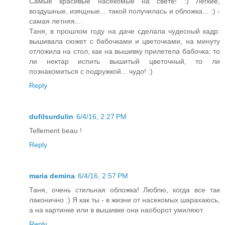
Самые красивые насекомые на свете! :) Легкие,
воздушные, изящные... такой получилась и обложка... :) -
самая летняя...
Таня, в прошлом году на даче сделала чудесный кадр:
вышивала сюжет с бабочками и цветочками, на минуту
отложила на стол, как на вышивку прилетела бабочка: то
ли нектар испить вышитый цветочный, то ли
познакомиться с подружкой... чудо! :)
Reply
dufilsurdulin
6/4/16, 2:27 PM
Tellement beau !
Reply
maria demina
6/4/16, 2:57 PM
Таня, очень стильная обложка! Люблю, когда все так
лаконично :) Я как ты - в жизни от насекомых шарахаюсь,
а на картинке или в вышивке они наоборот умиляют.
Reply