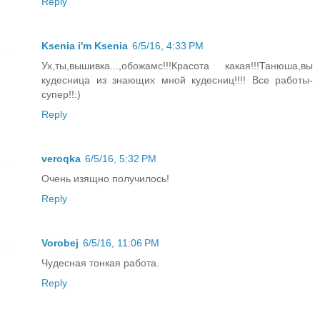
Reply
Ksenia i'm Ksenia
6/5/16, 4:33 PM
Ух,ты,вышивка...,обожамс!!!Красота какая!!!Танюша,вы
кудесница из знающих мной кудесниц!!!! Все работы-
супер!!:)
Reply
veroqka
6/5/16, 5:32 PM
Очень изящно получилось!
Reply
Vorobej
6/5/16, 11:06 PM
Чудесная тонкая работа.
Reply