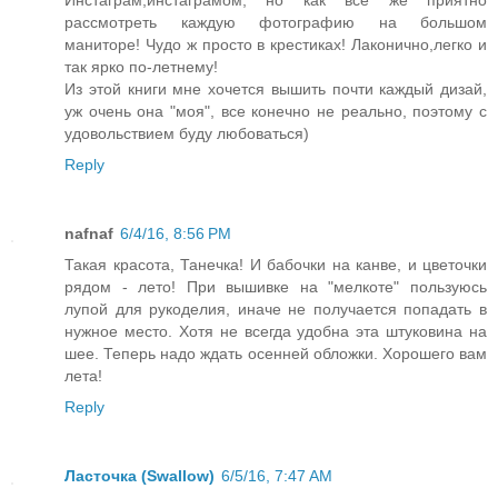
Инстаграм,инстаграмом, но как все же приятно
рассмотреть каждую фотографию на большом
маниторе! Чудо ж просто в крестиках! Лаконично,легко и
так ярко по-летнему!
Из этой книги мне хочется вышить почти каждый дизай,
уж очень она "моя", все конечно не реально, поэтому с
удовольствием буду любоваться)
Reply
nafnaf
6/4/16, 8:56 PM
Такая красота, Танечка! И бабочки на канве, и цветочки
рядом - лето! При вышивке на "мелкоте" пользуюсь
лупой для рукоделия, иначе не получается попадать в
нужное место. Хотя не всегда удобна эта штуковина на
шее. Теперь надо ждать осенней обложки. Хорошего вам
лета!
Reply
Ласточка (Swallow)
6/5/16, 7:47 AM