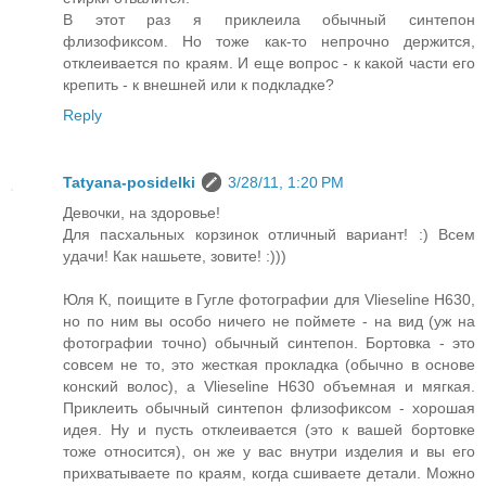
В этот раз я приклеила обычный синтепон
флизофиксом. Но тоже как-то непрочно держится,
отклеивается по краям. И еще вопрос - к какой части его
крепить - к внешней или к подкладке?
Reply
Tatyana-posidelki
3/28/11, 1:20 PM
Девочки, на здоровье!
Для пасхальных корзинок отличный вариант! :) Всем
удачи! Как нашьете, зовите! :)))
Юля К, поищите в Гугле фотографии для Vlieseline H630,
но по ним вы особо ничего не поймете - на вид (уж на
фотографии точно) обычный синтепон. Бортовка - это
совсем не то, это жесткая прокладка (обычно в основе
конский волос), а Vlieseline H630 объемная и мягкая.
Приклеить обычный синтепон флизофиксом - хорошая
идея. Ну и пусть отклеивается (это к вашей бортовке
тоже относится), он же у вас внутри изделия и вы его
прихватываете по краям, когда сшиваете детали. Можно