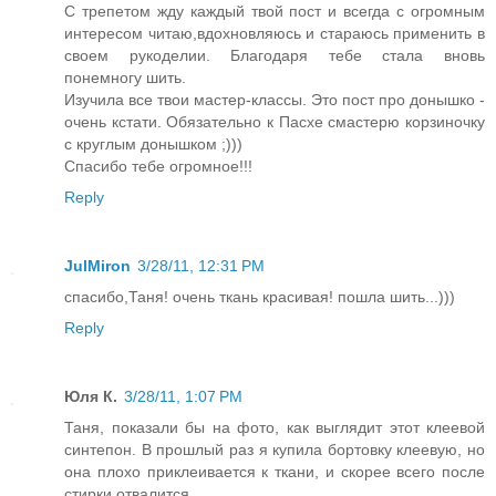
С трепетом жду каждый твой пост и всегда с огромным
интересом читаю,вдохновляюсь и стараюсь применить в
своем рукоделии. Благодаря тебе стала вновь
понемногу шить.
Изучила все твои мастер-классы. Это пост про донышко -
очень кстати. Обязательно к Пасхе смастерю корзиночку
с круглым донышком ;)))
Спасибо тебе огромное!!!
Reply
JulMiron
3/28/11, 12:31 PM
спасибо,Таня! очень ткань красивая! пошла шить...)))
Reply
Юля К.
3/28/11, 1:07 PM
Таня, показали бы на фото, как выглядит этот клеевой
синтепон. В прошлый раз я купила бортовку клеевую, но
она плохо приклеивается к ткани, и скорее всего после
стирки отвалится.