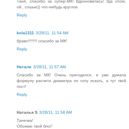
Таня, спасибо за супер-МК! Вдохновилась! Ща спою,
ой...сошью)) что-нибудь круглое.
Reply
kola1311
3/28/11, 11:54 AM
браво!!!!!!!! спасибо за МК!
Reply
Натали
3/28/11, 11:57 AM
Спасибо за МК! Очень пригодился, я уже думала
формулу расчета диаметра по нэту искать, а тут твой
пост!
Reply
Наталья S
3/28/11, 11:58 AM
Танечка!
Обожаю твой блог!