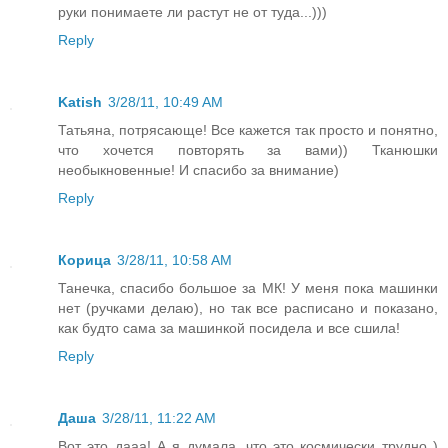
руки понимаете ли растут не от туда...)))
Reply
Katish
3/28/11, 10:49 AM
Татьяна, потрясающе! Все кажется так просто и понятно,
что хочется повторять за вами)) Тканюшки
необыкновенные! И спасибо за внимание)
Reply
Корица
3/28/11, 10:58 AM
Танечка, спасибо большое за МК! У меня пока машинки
нет (ручками делаю), но так все расписано и показано,
как будто сама за машинкой посидела и все сшила!
Reply
Даша
3/28/11, 11:22 AM
Вот это дааа! А я думала, что это космически трудно )