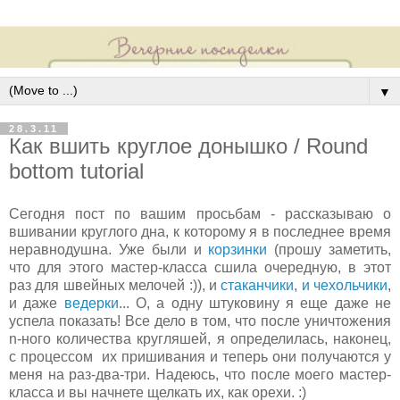
▼
28.3.11
Как вшить круглое донышко / Round
bottom tutorial
С
егодня пост по вашим просьбам - рассказываю о
вшивании круглого дна, к которому я в последнее время
неравнодушна. Уже были и
корзинки
(прошу заметить,
что для этого мастер-класса сшила очередную, в этот
раз для швейных мелочей :)), и
стаканчики, и чехольчики
,
и даже
ведерки
... О, а одну штуковину я еще даже не
успела показать! Все дело в том, что после уничтожения
n-ного количества кругляшей, я определилась, наконец,
с процессом их пришивания и теперь они получаются у
меня на раз-два-три. Надеюсь, что после моего мастер-
класса и вы начнете щелкать их, как орехи. :)