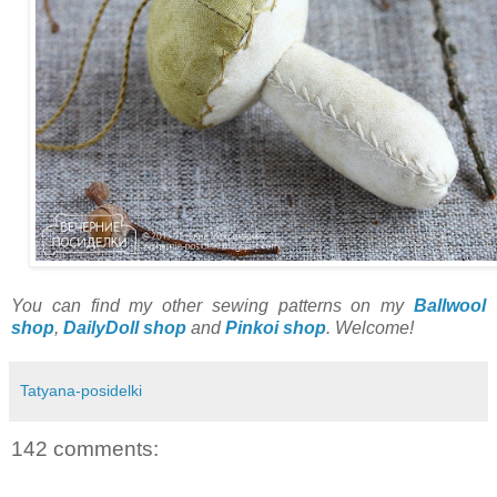
You can find my other
sewing patterns
on my
Ballwool
shop
,
DailyDoll shop
and
Pinkoi shop
.
Welcome!
Tatyana-posidelki
142 comments: