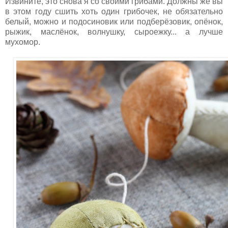
И
звините, это снова я со своими грибами. Должны же вы
в этом году сшить хоть один грибочек, не обязательно
белый, можно и подосиновик или подберёзовик, опёнок,
рыжик, маслёнок, волнушку, сыроежку... а лучше
мухомор.