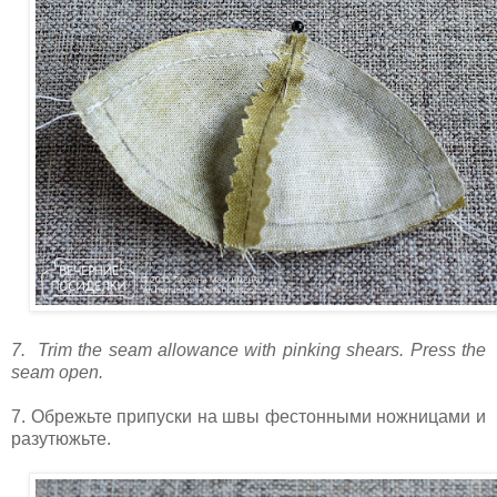
7. Trim the seam allowance with pinking shears. Press the
seam open.
7. Обрежьте припуски на швы фестонными ножницами и
разутюжьте.