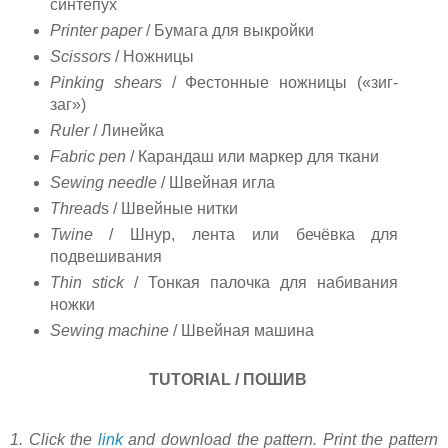
синтепух
Printer paper
/
Бумага для выкройки
Scissors
/ Ножницы
Pinking shears
/ Фестонные ножницы («зиг-
заг»)
Ruler
/ Линейка
Fabric pen
/
Карандаш или маркер для ткани
Sewing needle
/
Швейная игла
Thread
s / Швейные нитки
Twine
/ Шнур, лента или бечёвка для
подвешивания
Thin stick
/ Тонкая палочка для набивания
ножки
Sewing machine
/
Швейная машина
TUTORIAL
/ ПОШИВ
1. Click the
link
and download the pattern. Print the pattern