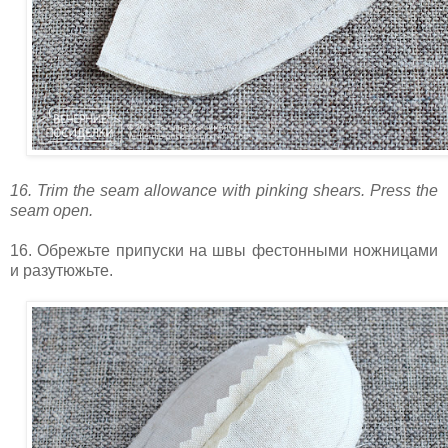
16. Trim the seam allowance with pinking shears. Press the
seam open.
16. Обрежьте припуски на швы фестонными ножницами
и разутюжьте.