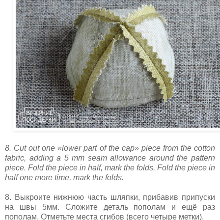
8. Cut out one «lower part of the cap» piece from the cotton
fabric, adding a 5 mm seam allowance around the pattern
piece. Fold the piece in half, mark the folds. Fold the piece in
half one more time, mark the folds.
8. Выкроите нижнюю часть шляпки, прибавив припуски
на швы 5мм. Сложите деталь пополам и ещё раз
пополам. Отметьте места сгибов (всего четыре метки).