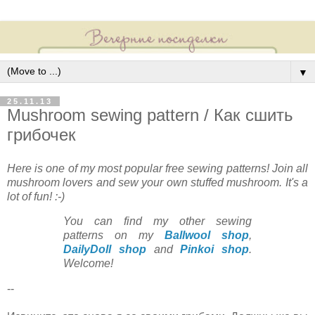
▼
25.11.13
Mushroom sewing pattern / Как сшить
грибочек
H
ere is one of my most popular free sewing patterns! Join all
mushroom lovers and sew your own stuffed mushroom. It's a
lot of fun! :-)
You can find my other
sewing
patterns
on my
Ballwool shop
,
DailyDoll shop
and
Pinkoi shop
.
Welcome!
--